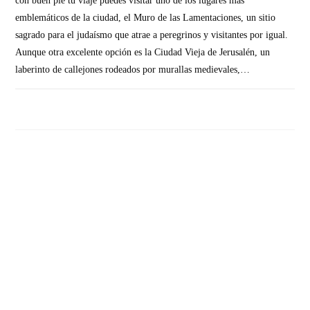
con buen pie tu viaje puedes visitar uno de los lugares más
emblemáticos de la ciudad, el Muro de las Lamentaciones, un sitio
sagrado para el judaísmo que atrae a peregrinos y visitantes por igual.
Aunque otra excelente opción es la Ciudad Vieja de Jerusalén, un
laberinto de callejones rodeados por murallas medievales,…
SIN COMENTARIOS