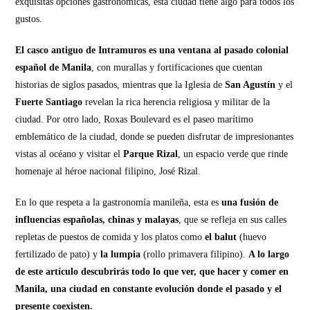
exquisitas opciones gastronómicas, esta ciudad tiene algo para todos los
gustos.
El casco antiguo de Intramuros es una ventana al pasado colonial
español de Manila
, con murallas y fortificaciones que cuentan
historias de siglos pasados, mientras que la Iglesia de
San Agustín
y el
Fuerte Santiago
revelan la rica herencia religiosa y militar de la
ciudad. Por otro lado, Roxas Boulevard es el paseo marítimo
emblemático de la ciudad, donde se pueden disfrutar de impresionantes
vistas al océano y visitar el
Parque Rizal
, un espacio verde que rinde
homenaje al héroe nacional filipino, José Rizal.
En lo que respeta a la gastronomía manileña, esta es
una fusión de
influencias españolas, chinas y malayas
, que se refleja en sus calles
repletas de puestos de comida y los platos como
el balut
(huevo
fertilizado de pato) y
la lumpia
(rollo primavera filipino).
A lo largo
de este artículo descubrirás todo lo que ver, que hacer y comer en
Manila, una ciudad en constante evolución donde el pasado y el
presente coexisten.