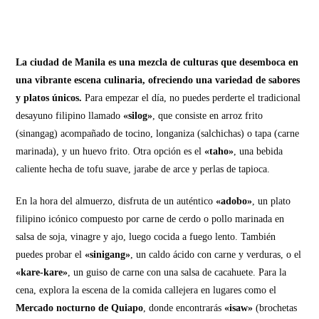
La ciudad de Manila es una mezcla de culturas que desemboca en
una vibrante escena culinaria, ofreciendo una variedad de sabores
y platos únicos.
Para empezar el día, no puedes perderte el tradicional
desayuno filipino llamado
«silog»
, que consiste en arroz frito
(sinangag) acompañado de tocino, longaniza (salchichas) o tapa (carne
marinada), y un huevo frito. Otra opción es el
«taho»
, una bebida
caliente hecha de tofu suave, jarabe de arce y perlas de tapioca.
En la hora del almuerzo, disfruta de un auténtico
«adobo»
, un plato
filipino icónico compuesto por carne de cerdo o pollo marinada en
salsa de soja, vinagre y ajo, luego cocida a fuego lento. También
puedes probar el
«sinigang»
, un caldo ácido con carne y verduras, o el
«kare-kare»
, un guiso de carne con una salsa de cacahuete. Para la
cena, explora la escena de la comida callejera en lugares como el
Mercado nocturno de Quiapo
, donde encontrarás
«isaw»
(brochetas