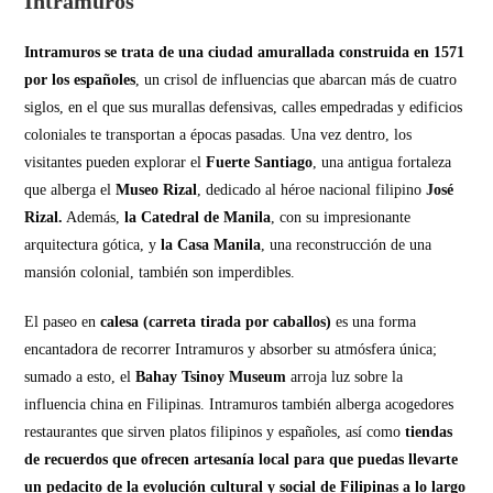
Intramuros
Intramuros se trata de una ciudad amurallada construida en 1571
por los españoles
, un crisol de influencias que abarcan más de cuatro
siglos, en el que sus murallas defensivas, calles empedradas y edificios
coloniales te transportan a épocas pasadas. Una vez dentro, los
visitantes pueden explorar el
Fuerte Santiago
, una antigua fortaleza
que alberga el
Museo Rizal
, dedicado al héroe nacional filipino
José
Rizal.
Además,
la Catedral de Manila
, con su impresionante
arquitectura gótica, y
la Casa Manila
, una reconstrucción de una
mansión colonial, también son imperdibles.
El paseo en
calesa (carreta tirada por caballos)
es una forma
encantadora de recorrer Intramuros y absorber su atmósfera única;
sumado a esto, el
Bahay Tsinoy Museum
arroja luz sobre la
influencia china en Filipinas. Intramuros también alberga acogedores
restaurantes que sirven platos filipinos y españoles, así como
tiendas
de recuerdos que ofrecen artesanía local para que puedas llevarte
un pedacito de la evolución cultural y social de Filipinas a lo largo