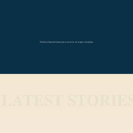
América del Sur
América del Norte
América Central
Desliza lateralmente para recorrer el mapa completo.
blog.