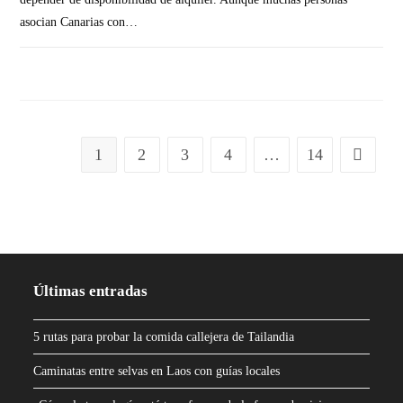
asocian Canarias con…
SIN COMENTARIOS
1
2
3
4
…
14
Últimas entradas
5 rutas para probar la comida callejera de Tailandia
Caminatas entre selvas en Laos con guías locales