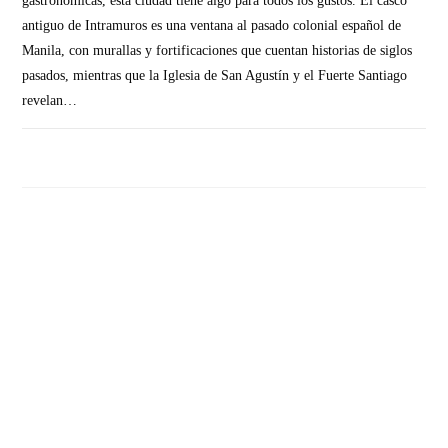
gastronómicas, esta ciudad tiene algo para todos los gustos. El casco
antiguo de Intramuros es una ventana al pasado colonial español de
Manila, con murallas y fortificaciones que cuentan historias de siglos
pasados, mientras que la Iglesia de San Agustín y el Fuerte Santiago
revelan…
SIN COMENTARIOS