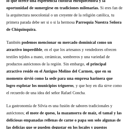
lo que ofrece una experiencia cultural enriquecedora y la
oportunidad de sumergirse en tradiciones milenarias.
Si eres fan de
la arquitectura neocolonial o un creyente de la religión católica, tu
primera parada debe ser si o si la hermosa
Parroquia Nuestra Señora
de Chiquinquira.
También
podemos mencionar su mercado dominical como un
atractivo imperdible
, en el que los artesanos y vendedores ofrecen
textiles tejidos a mano, cerámicas, sombreros y una variedad de
productos autóctonos de la región. Sin embargo,
el principal
atractivo reside en el Antiguo Molino del Carmen, que en su
momento sirvió como la sede para una empresa harinera que
logro explotar los municipios trigueros
, y que hoy en día sirve como
el recuerdo de una idea del señor Rafael Concha.
La gastronomía de Silvia es una fusión de sabores tradicionales y
autóctonos;
el mote de queso, la mazamorra de maíz, el tamal y las
deliciosas empanadas rellenas de carne o papa son solo algunas de
las delicias que se pueden degustar en los locales y puestos