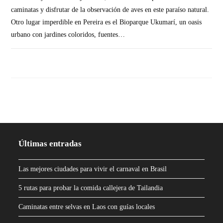
caminatas y disfrutar de la observación de aves en este paraíso natural.
Otro lugar imperdible en Pereira es el Bioparque Ukumarí, un oasis
urbano con jardines coloridos, fuentes…
SIN COMENTARIOS
Últimas entradas
Las mejores ciudades para vivir el carnaval en Brasil
5 rutas para probar la comida callejera de Tailandia
Caminatas entre selvas en Laos con guías locales