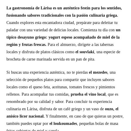
La gastronomía de Lárisa es un auténtico festín para los sentidos,
fusionando sabores tradicionales con la pasión culinaria griega.
Cuando explores esta encantadora ciudad, prepárate para deleitar tu
paladar con una variedad de delicias locales. Comienza tu día con
un
típico desayuno griego: yogurt espeso acompañado de miel de la
región y frutas frescas.
Para el almuerzo, dirígete a las tabernas
locales y disfruta de platos clásicos como
el souvlaki
, una especie de
brocheta de carne marinada servida en un pan de pita.
Si buscas una experiencia auténtica, no te pierdas
el mezedes
, una
selección de pequeños platos para compartir que incluyen sabores
locales como el queso feta, aceitunas, tomates frescos y pimientos
rellenos. Para acompañar tus comidas,
prueba el vino local
, que es
renombrado por su calidad y sabor. Para concluir tu experiencia
culinaria en Lárisa, disfruta de un café griego y un vaso de
ouzo, el
anísico licor nacional.
Y finalmente, en caso de que quieras un postre,
también puedes optar por
el loukoumades
, pequeñas bolas de masa
fritas cubiertas de miel y canela.