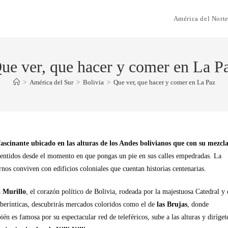
América del Nort
ue ver, que hacer y comer en La P
>
América del Sur
>
Bolivia
>
Que ver, que hacer y comer en La Paz
ascinante ubicado en las alturas de los Andes bolivianos que con su mezcl
 sentidos desde el momento en que pongas un pie en sus calles empedradas. La
nos conviven con edificios coloniales que cuentan historias centenarias.
a Murillo
, el corazón político de Bolivia, rodeada por la majestuosa Catedral y 
laberínticas, descubrirás mercados coloridos como el de
las Brujas
, donde
n es famosa por su espectacular red de teleféricos, sube a las alturas y diríget