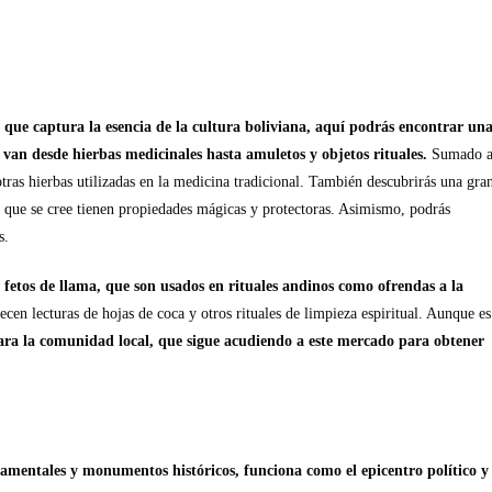
o que captura la esencia de la cultura boliviana, aquí podrás encontrar un
 van desde hierbas medicinales hasta amuletos y objetos rituales.
Sumado 
 otras hierbas utilizadas en la medicina tradicional. También descubrirás una gra
s que se cree tienen propiedades mágicas y protectoras. Asimismo, podrás
s.
 fetos de llama, que son usados en rituales andinos como ofrendas a la
ecen lecturas de hojas de coca y otros rituales de limpieza espiritual. Aunque es
ara la comunidad local, que sigue acudiendo a este mercado para obtener
amentales y monumentos históricos, funciona como el epicentro político y