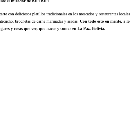
esde el
mirador de Killi Killi.
te con deliciosos platillos tradicionales en los mercados y restaurantes locales
anticucho, brochetas de carne marinadas y asadas.
Con todo esto en mente, a lo
ugares y cosas que ver, que hacer y comer en La Paz, Bolivía.