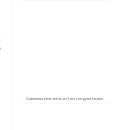
a
a
n
Caminatas entre selvas en Laos con guías locales