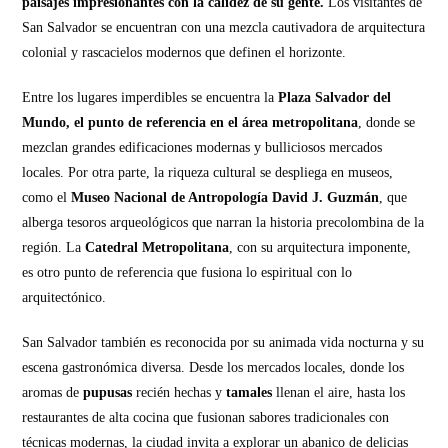
paisajes impresionantes con la calidez de su gente.
Los visitantes de
San Salvador se encuentran con una mezcla cautivadora de arquitectura
colonial y rascacielos modernos que definen el horizonte.
Entre los lugares imperdibles se encuentra la
Plaza Salvador del
Mundo, el punto de referencia en el área metropolitana
, donde se
mezclan grandes edificaciones modernas y bulliciosos mercados
locales. Por otra parte, la riqueza cultural se despliega en museos,
como el
Museo Nacional de Antropología David J. Guzmán
, que
alberga tesoros arqueológicos que narran la historia precolombina de la
región. La
Catedral Metropolitana
, con su arquitectura imponente,
es otro punto de referencia que fusiona lo espiritual con lo
arquitectónico.
San Salvador también es reconocida por su animada vida nocturna y su
escena gastronómica diversa. Desde los mercados locales, donde los
aromas de
pupusas
recién hechas y
tamales
llenan el aire, hasta los
restaurantes de alta cocina que fusionan sabores tradicionales con
técnicas modernas, la ciudad invita a explorar un abanico de delicias