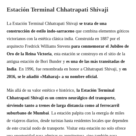
Estación Terminal Chhatrapati Shivaji
La Estación Terminal Chhatrapati Shivaji
se trata de una
construcción de estilo indo-sarraceno
que combina elementos góticos
victorianos con la estética clásica india. Construida en 1887 por el
arquitecto Fredrick Williams Stevens
para conmemorar el Jubileo de
Oro de la Reina Victoria
, esta estación se construyo en el sitio de la
antigua estación de Bori Bunder y
es una de las más transitadas de
India
. En 1996, fue renombrada en honor a Chhatrapati Shivaji, y
en
2016, se le añadió «Maharaj» a su nombre oficial.
Más allá de su valor estético e histórico,
la Estación Terminal
Chhatrapati Shivaji es un centro neurálgico del transporte,
sirviendo tanto a trenes de larga distancia como al ferrocarril
suburbano de Mumbai
. La estación palpita con la energía de miles
de viajeros diarios, desde turistas hasta residentes locales que dependen
de este crucial nodo de transporte. Visitar esta estación no solo ofrece
una oportunidad para admirar su arquitectura, sino también para