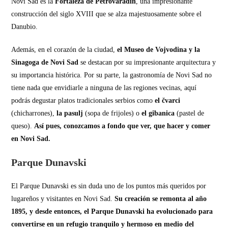
Novi Sad es la
Fortaleza de Petrovaradin
, una impresionante
construcción del siglo XVIII que se alza majestuosamente sobre el
Danubio.
Además, en el corazón de la ciudad,
el Museo de Vojvodina y la
Sinagoga de Novi Sad
se destacan por su impresionante arquitectura y
su importancia histórica. Por su parte, la gastronomía de Novi Sad no
tiene nada que envidiarle a ninguna de las regiones vecinas, aquí
podrás degustar platos tradicionales serbios como
el čvarci
(chicharrones),
la pasulj
(sopa de frijoles) o
el gibanica
(pastel de
queso).
Así pues, conozcamos a fondo que ver, que hacer y comer
en Novi Sad.
Parque Dunavski
El Parque Dunavski es sin duda uno de los puntos más queridos por
lugareños y visitantes en Novi Sad.
Su creación se remonta al año
1895, y desde entonces, el Parque Dunavski ha evolucionado para
convertirse en un refugio tranquilo y hermoso en medio del