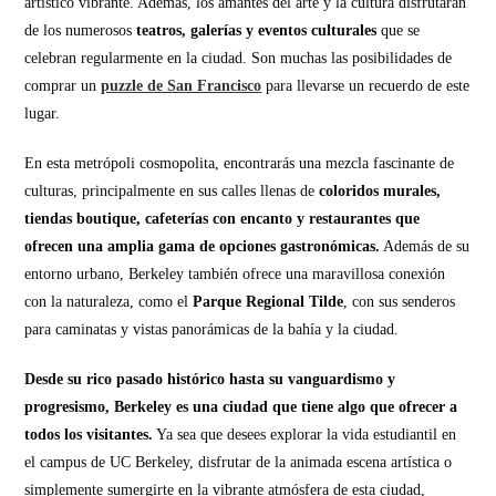
artístico vibrante. Además, los amantes del arte y la cultura disfrutarán
de los numerosos
teatros, galerías y eventos culturales
que se
celebran regularmente en la ciudad. Son muchas las posibilidades de
comprar un
puzzle de San Francisco
para llevarse un recuerdo de este
lugar.
En esta metrópoli cosmopolita, encontrarás una mezcla fascinante de
culturas, principalmente en sus calles llenas de
coloridos murales,
tiendas boutique, cafeterías con encanto y restaurantes que
ofrecen una amplia gama de opciones gastronómicas.
Además de su
entorno urbano, Berkeley también ofrece una maravillosa conexión
con la naturaleza, como el
Parque Regional Tilde
, con sus senderos
para caminatas y vistas panorámicas de la bahía y la ciudad.
Desde su rico pasado histórico hasta su vanguardismo y
progresismo, Berkeley es una ciudad que tiene algo que ofrecer a
todos los visitantes.
Ya sea que desees explorar la vida estudiantil en
el campus de UC Berkeley, disfrutar de la animada escena artística o
simplemente sumergirte en la vibrante atmósfera de esta ciudad,