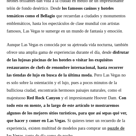
neones brillantes dan vida a la ciudad en medio de un impresionante
telón de fondo desértico. Desde
los famosos casinos y hoteles
temáticos como el Bellagio
que recuerdan a ciudades y monumentos
emblemáticos, hasta los espectáculos de clase mundial con artistas
famosos, Las Vegas te sumerge en un mundo de fantasía y emoción.
Aunque Las Vegas es conocida por su ajetreada vida nocturna, también
ofrece una amplia gama de experiencias durante el día, desde
disfrutar
de las lujosas piscinas de los hoteles o visitar los exquisitos
restaurantes de chefs de renombre internacional, hasta recorrer
las tiendas de lujo en busca de la última moda.
Pero Las Vegas no
es solo sobre la ostentación y el lujo, pues a pocos minutos de la
bulliciosa ciudad, encontrarás hermosos paisajes naturales, como el
majestuoso
Red Rock Canyon
y el impresionante Hoover Dam.
Con
todo esto en mente, a lo largo de este artículo te mostraremos
algunos de los mejores sitios turísticos, para que así sepas qué ver,
que hacer y comer en Las Vegas.
Si quieres tener un recuerdo de la
experiencia, existen multitud de modelos para comprar un
puzzle de
las Vegas
, tanto de día como de noche.