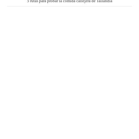
5 rutas para probar la comida callejera de Tailandia