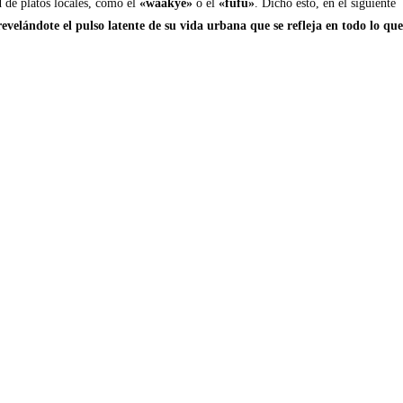
 de platos locales, como el
«waakye»
o el
«fufu»
. Dicho esto, en el siguiente
evelándote el pulso latente de su vida urbana que se refleja en todo lo que