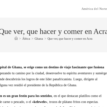
América del Nort
Que ver, que hacer y comer en Acr
>
África
>
Ghana
>
Que ver, que hacer y comer en Acra
pital de Ghana, se erige como un destino de viaje fascinante que fusiona
ezando tu camino por la ciudad, desenvuelve tu espíritu aventurero y sumérge
nde descubrirás los logros de este líder panafricanista. Luego, dirígete al
lguna vez residió el presidente de la República de Ghana.
 es un gran festín para los sentidos
, en el que destacan platillos como el
e carne o pescado, o el
«kelewele»
, trozos de plátano fritos con especias.