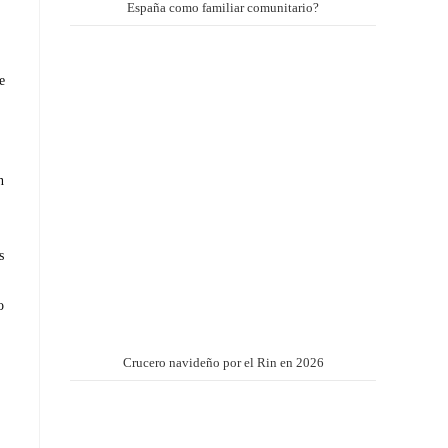
España como familiar comunitario?
e
n
s
o
Crucero navideño por el Rin en 2026