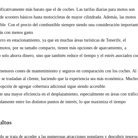
nificativamente más barato que el de coches. Las tarifas diarias para motos son
sde scooters básicos hasta motocicletas de mayor cilindrada. Además, las motos
le. Con el precio del combustible siempre siendo una consideración important
más con menos gasto.
rro en estacionamiento, ya que en muchas áreas turísticas de Tenerife, el
s motos, por su tamaño compacto, tienen más opciones de aparcamiento, a
solo ahorra dinero, sino que también reduce el tiempo y el estrés asociados co
 menores costes de mantenimiento y seguros en comparación con los coches. Al
o se trasladan al cliente, haciendo que la experiencia sea más económica. Mucho
a opción de agregar cobertura adicional sigue siendo accesible.
e una mayor eficiencia en el desplazamiento, especialmente en áreas con tráfic
idamente entre los distintos puntos de interés, lo que maximiza el tiempo
ultos
o se trata de acceder a las numerosas atracciones populares y descubrir tesoros