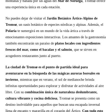
montañas y bañada por las aguas del
Mar de Noruega
, Tromsø ofrece
una experiencia única en cada estación.
No puedes dejar de visitar el
Jardín Botánico Ártico-Alpino de
Tromsø
, un oasis botánico de especies nórdicas y alpinas. Además, el
Polaria
te sumergirá en un mundo de la vida ártica a través de
emocionantes exposiciones interactivas. Los amantes de la gastronomía
también encontrarán un paraíso de
platos locales con ingredientes
frescos del mar, como el bacalao y el salmón
, que se sirven en
acogedores restaurantes junto al puerto.
La ciudad de Tromsø es el punto de partida ideal para
aventurarse en la búsqueda de las mágicas auroras boreales en
invierno
, mientras que en verano, el sol de medianoche brinda
infinitas oportunidades para explorar y disfrutar de actividades al aire
libre. Con su
combinación única de naturaleza deslumbrante,
cultura vibrante y cocina deliciosa
, Tromsø se presenta como un
destino inolvidable para aquellos que buscan una escapada invernal
llena de encanto y maravilla en el corazón del Ártico.
Con todo esto