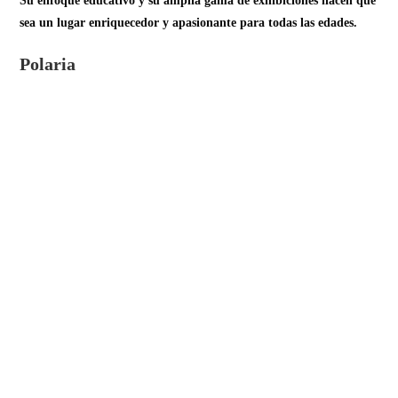
Su enfoque educativo y su amplia gama de exhibiciones hacen que
sea un lugar enriquecedor y apasionante para todas las edades.
Polaria