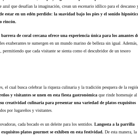
de azul que desafían la imaginación, crean un escenario idílico para el descanso 
de estar en un edén perdido: la suavidad bajo los pies y el sonido hipnótic
o rincón.
 barrera de coral cercana ofrece una experiencia única para los amantes d
rales exuberantes te sumergen en un mundo marino de belleza sin igual. Además,
d
, permitiendo que cada visitante se sienta como el descubridor de un tesoro
 el cual busca celebrar la riqueza culinaria y la tradición pesquera de la regió
ños y visitantes se unen en esta fiesta gastronómica
que rinde homenaje al
 su creatividad culinaria para presentar una variedad de platos exquisitos
os por lugareños y visitantes.
ovadoras, cada bocado es un deleite para los sentidos.
Langosta a la parrilla
a exquisitos platos gourmet se exhiben en esta festividad.
De esta manera, la