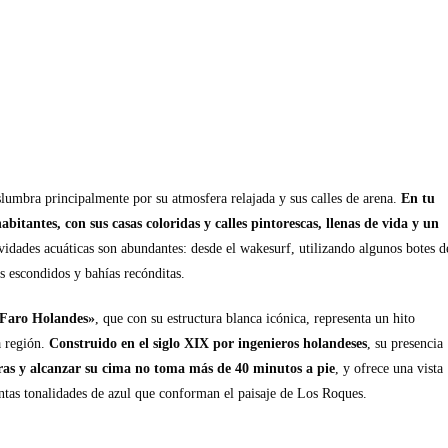
slumbra principalmente por su atmosfera relajada y sus calles de arena.
En tu
bitantes, con sus casas coloridas y calles pintorescas, llenas de vida y un
ividades acuáticas son abundantes: desde el wakesurf, utilizando algunos botes d
es escondidos y bahías recónditas.
 «Faro Holandes»
, que con su estructura blanca icónica, representa un hito
a región.
Construido en el siglo XIX por ingenieros holandeses
, su presencia
ras y alcanzar su cima no toma más de 40 minutos a pie
, y ofrece una vista
intas tonalidades de azul que conforman el paisaje de Los Roques.