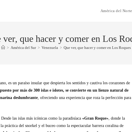
América del Nort
 ver, que hacer y comer en Los Ro
>
América del Sur
>
Venezuela
>
Que ver, que hacer y comer en Los Roques
no, es un paraíso insular que despierta los sentidos y cautiva los corazones de
uesto por más de 300 islas e islotes, se convierte en un lienzo natural de
d marina deslumbrante
, ofreciendo una experiencia que roza la perfección para
Desde las islas más icónicas como la paradisíaca
«Gran Roque»
, donde la
a la práctica del snorkel y el buceo como la espectacular barrera coralina de