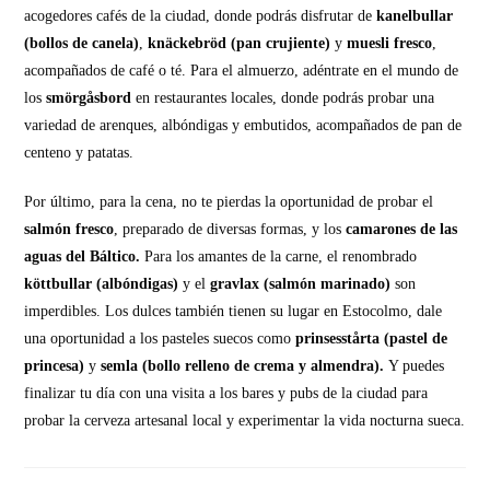
acogedores cafés de la ciudad, donde podrás disfrutar de
kanelbullar
(bollos de canela)
,
knäckebröd (pan crujiente)
y
muesli fresco
,
acompañados de café o té. Para el almuerzo, adéntrate en el mundo de
los
smörgåsbord
en restaurantes locales, donde podrás probar una
variedad de arenques, albóndigas y embutidos, acompañados de pan de
centeno y patatas.
Por último, para la cena, no te pierdas la oportunidad de probar el
salmón fresco
, preparado de diversas formas, y los
camarones de las
aguas del Báltico.
Para los amantes de la carne, el renombrado
köttbullar (albóndigas)
y el
gravlax (salmón marinado)
son
imperdibles. Los dulces también tienen su lugar en Estocolmo, dale
una oportunidad a los pasteles suecos como
prinsesstårta (pastel de
princesa)
y
semla (bollo relleno de crema y almendra).
Y puedes
finalizar tu día con una visita a los bares y pubs de la ciudad para
probar la cerveza artesanal local y experimentar la vida nocturna sueca.