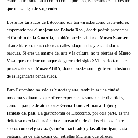
combina lo tradicional con lo contemporáneo, Estocolmo es un destino
que nunca deja de sorprender.
Los sitios turísticos de Estocolmo son tan variados como cautivadores,
empezando por
el majestuoso Palacio Real
, donde podrás presenciar
el
Cambio de la Guardia
; también puedes visitar el
Museo Skansen
al aire libre, con sus coloridas calles adoquinadas y encantadores
parques. Si eres un amante del arte y la cultura, no te pierdas el
Museo
Vasa
, que contiene un buque de guerra del siglo XVII perfectamente
preservado, y el
Museo ABBA
, donde puedes sumergirte en la historia
de la legendaria banda sueca.
Pero Estocolmo no solo es historia y arte, también es una ciudad
moderna y dinámica que ofrece experiencias sumamente divertidas,
como el parque de atracciones
Gröna Lund, el más antiguo y
famoso del país.
La gastronomía de Estocolmo, por otra parte, es una
deliciosa mezcla de tradición e innovación, desde los clásicos platos
suecos como
el gravlax (salmón marinado) y las albóndigas
, hasta
restaurantes de alta cocina con estrellas Michelin que ofrecen