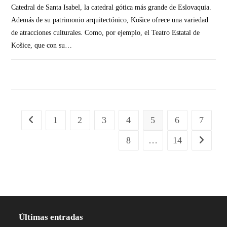
Catedral de Santa Isabel, la catedral gótica más grande de Eslovaquia.
Además de su patrimonio arquitectónico, Košice ofrece una variedad
de atracciones culturales. Como, por ejemplo, el Teatro Estatal de
Košice, que con su…
SIN COMENTARIOS
1
2
3
4
5
6
7
8
…
14
Últimas entradas