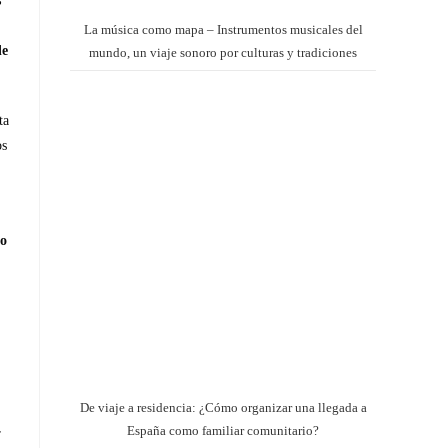
s
La música como mapa – Instrumentos musicales del
de
mundo, un viaje sonoro por culturas y tradiciones
ta
os
o
De viaje a residencia: ¿Cómo organizar una llegada a
España como familiar comunitario?
r