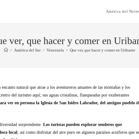
América del Nort
e ver, que hacer y comer en Uriba
>
América del Sur
>
Venezuela
>
Que ver, que hacer y comer en Uribante
 encanto natural que atrae a los aventureros amantes de las montañas y los
centro del turismo aquí; sus aguas cristalinas, flanqueadas por exuberantes
para ver en persona la Iglesia de San Isidro Labrador, del antiguo pueblo d
diversidad sorprendente.
Los turistas pueden explorar senderos que
lora local
, así como disfrutar del aire puro en algunos paraísos acuíferos que s