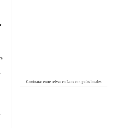
r
re
l
Caminatas entre selvas en Laos con guías locales
.