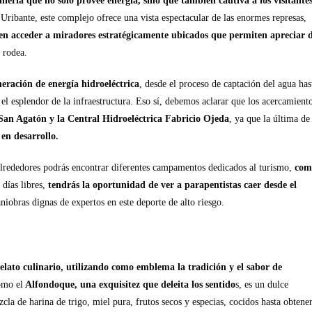
niería que no solo provee energía, sino que también cautiva a los visitante
Uribante, este complejo ofrece una vista espectacular de las enormes represas,
den acceder a miradores estratégicamente ubicados que permiten apreciar 
 rodea.
eración de energía hidroeléctrica
, desde el proceso de captación del agua has
 el esplendor de la infraestructura. Eso sí, debemos aclarar que los acercamient
San Agatón y la Central Hidroeléctrica Fabricio Ojeda
, ya que la última de
en desarrollo.
s alrededores podrás encontrar diferentes campamentos dedicados al turismo,
com
 días libres,
tendrás la oportunidad de ver a parapentistas caer desde el
iobras dignas de expertos en este deporte de alto riesgo.
relato culinario, utilizando como emblema la tradición y el sabor de
omo el
Alfondoque, una exquisitez que deleita los sentido
s, es un dulce
cla de harina de trigo, miel pura, frutos secos y especias, cocidos hasta obtene