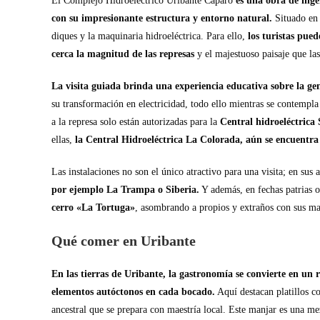
El Complejo Hidroeléctrico Uribante Caparo
es una obra de inge
con su impresionante estructura y entorno natural.
Situado en 
diques y la maquinaria hidroeléctrica. Para ello,
los turistas pue
cerca la magnitud de las represas
y el majestuoso paisaje que las
La visita guiada brinda una experiencia educativa sobre la gen
su transformación en electricidad, todo ello mientras se contempla
a la represa solo están autorizadas para la
Central hidroeléctrica 
ellas,
la Central Hidroeléctrica La Colorada, aún se encuentra 
Las instalaciones no son el único atractivo para una visita; en su
por ejemplo La Trampa o Siberia.
Y además, en fechas patrias o
cerro «La Tortuga»
, asombrando a propios y extraños con sus man
Qué comer en Uribante
En las tierras de Uribante, la gastronomía se convierte en un 
elementos autóctonos en cada bocado.
Aquí destacan platillos c
ancestral que se prepara con maestría local. Este manjar es una mez