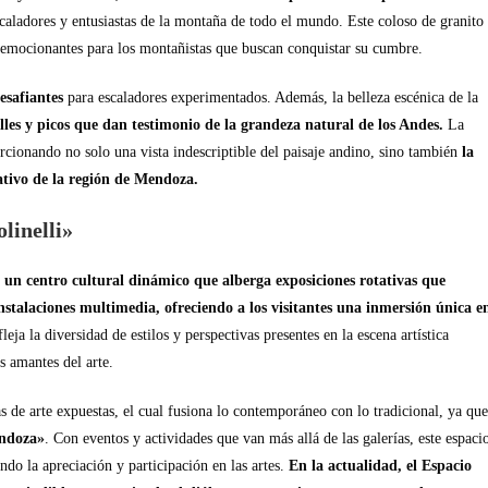
escaladores y entusiastas de la montaña de todo el mundo. Este coloso de granito
 emocionantes para los montañistas que buscan conquistar su cumbre.
esafiantes
para escaladores experimentados. Además, la belleza escénica de la
alles y picos que dan testimonio de la grandeza natural de los Andes.
La
rcionando no solo una vista indescriptible del paisaje andino, sino también
la
ativo de la región de Mendoza.
linelli»
e un centro cultural dinámico que alberga exposiciones rotativas que
instalaciones multimedia, ofreciendo a los visitantes una inmersión única e
ja la diversidad de estilos y perspectivas presentes en la escena artística
 amantes del arte.
s de arte expuestas, el cual fusiona lo contemporáneo con lo tradicional, ya que
endoza»
. Con eventos y actividades que van más allá de las galerías, este espaci
do la apreciación y participación en las artes.
En la actualidad, el Espacio