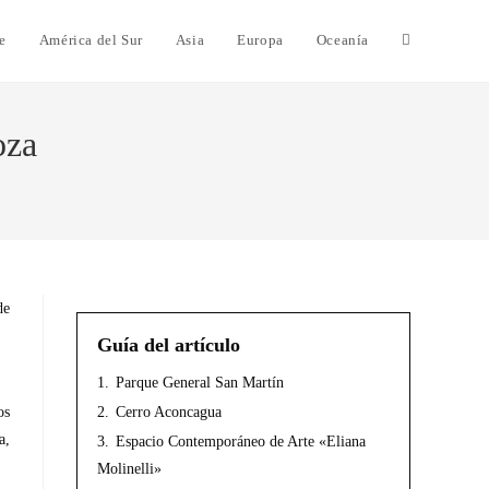
e
América del Sur
Asia
Europa
Oceanía
oza
de
Guía del artículo
1.
Parque General San Martín
2.
Cerro Aconcagua
os
a,
3.
Espacio Contemporáneo de Arte «Eliana
Molinelli»