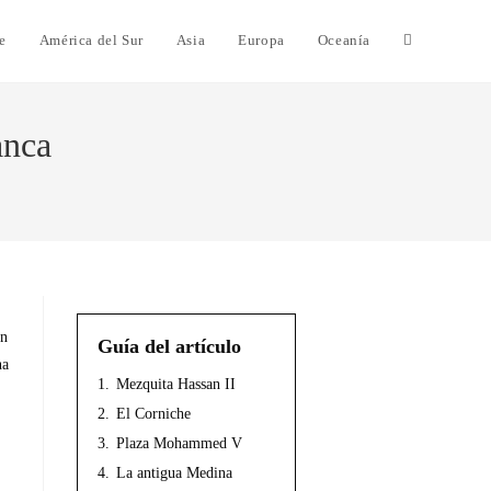
e
América del Sur
Asia
Europa
Oceanía
anca
en
Guía del artículo
na
1.
Mezquita Hassan II
2.
El Corniche
3.
Plaza Mohammed V
4.
La antigua Medina