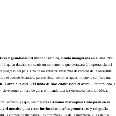
icas y grandiosas del mundo islámico, siendo inaugurada en el año 1993
.
n II, quien deseaba construir un monumento que destacara la importancia del
l progreso del país. Una de las características más destacadas de la Mezquita
bre el océano Atlántico, parece flotar sobre las aguas, lo que le confiere una
 del Corán que dice:
«El trono de Dios estaba sobre el agua»
. Por otro lado, e
9, sirve como un faro de guía, emitiendo una luz orientada hacia La Meca.
arte islámico, ya que,
los mejores artesanos marroquíes trabajaron en su
 y el mosaico para crear intrincados diseños geométricos y caligrafía
ir la entrada de luz natural, es otra maravilla de la ingeniería y la estética.