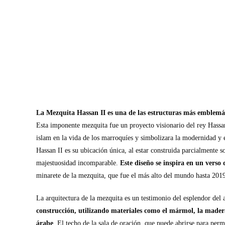
La Mezquita Hassan II es una de las estructuras más emblemát
Esta imponente mezquita fue un proyecto visionario del rey Hassa
islam en la vida de los marroquíes y simbolizara la modernidad y e
Hassan II es su ubicación única, al estar construida parcialmente so
majestuosidad incomparable.
Este diseño se inspira en un verso
minarete de la mezquita, que fue el más alto del mundo hasta 201
La arquitectura de la mezquita es un testimonio del esplendor del 
construcción, utilizando materiales como el mármol, la madera
árabe
. El techo de la sala de oración, que puede abrirse para permit