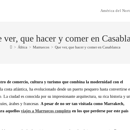
América del Nort
 ver, que hacer y comer en Casabl
>
África
>
Marruecos
>
Que ver, que hacer y comer en Casablanca
ntro de comercio, cultura y turismo que combina la modernidad con el
 la costa atlántica, ha evolucionado desde un puerto pesquero hasta convertirse 
. La ciudad es conocida por su impresionante arquitectura, su rica historia y u
quíes, árabes y francesas.
A pesar de no ser tan visitada como Marrakech,
ara aquellos
viajes a Marruecos completo
en los que perderse por este país