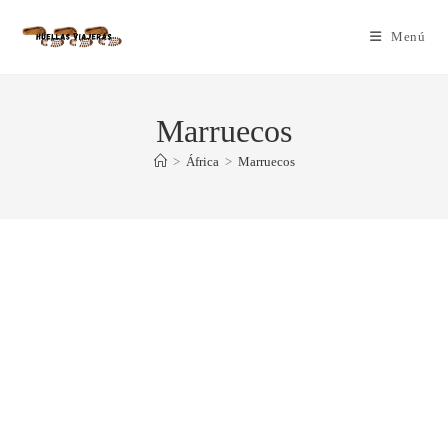
Menú
Marruecos
>
África
>
Marruecos