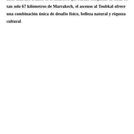
tan solo 67 kilómetros de Marrakech, el ascenso al Toubkal ofrece
una combinación única de desafío físico, belleza natural y riqueza
cultural
.