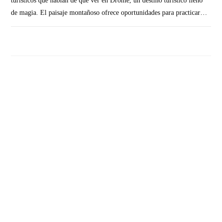
turísticos que hablan de que ver en Drôme, un destino turístico lleno
de magia. El paisaje montañoso ofrece oportunidades para practicar…
SIN COMENTARIOS