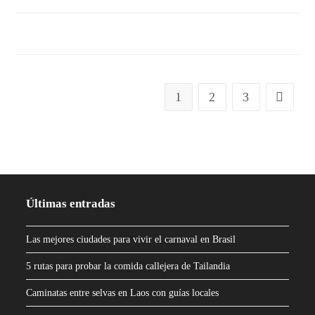
SIN COMENTARIOS
1
2
3
Últimas entradas
Las mejores ciudades para vivir el carnaval en Brasil
5 rutas para probar la comida callejera de Tailandia
Caminatas entre selvas en Laos con guías locales