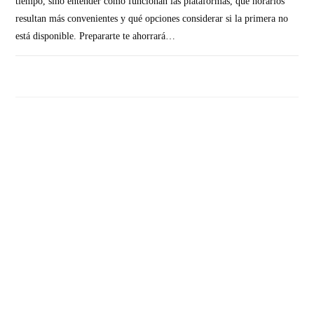
tiempo, sino entender cómo funcionan las plataformas, qué horarios
resultan más convenientes y qué opciones considerar si la primera no
está disponible. Prepararte te ahorrará…
SIN COMENTARIOS