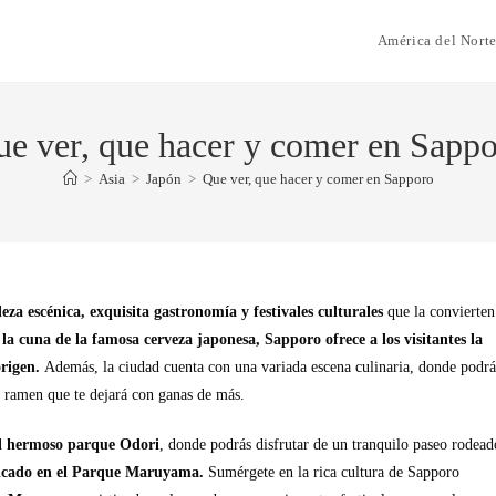
América del Nort
e ver, que hacer y comer en Sapp
>
Asia
>
Japón
>
Que ver, que hacer y comer en Sapporo
za escénica, exquisita gastronomía y festivales culturales
que la convierten
la cuna de la famosa cerveza japonesa, Sapporo ofrece a los visitantes la
origen.
Además, la ciudad cuenta con una variada escena culinaria, donde podrá
 ramen que te dejará con ganas de más.
l hermoso parque Odori
, donde podrás disfrutar de un tranquilo paseo rodead
icado en el Parque Maruyama.
Sumérgete en la rica cultura de Sapporo