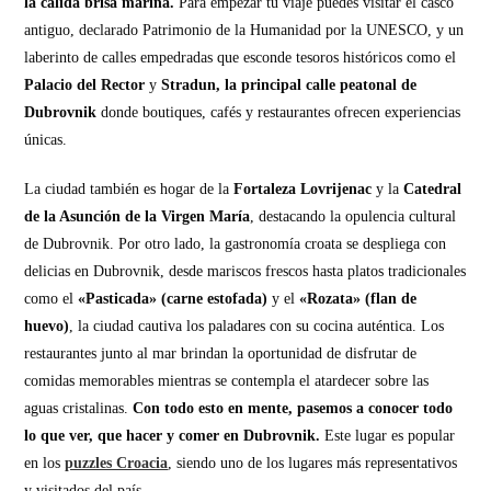
la cálida brisa marina.
Para empezar tu viaje puedes visitar el casco
antiguo, declarado Patrimonio de la Humanidad por la UNESCO, y un
laberinto de calles empedradas que esconde tesoros históricos como el
Palacio del Rector
y
Stradun, la principal calle peatonal de
Dubrovnik
donde boutiques, cafés y restaurantes ofrecen experiencias
únicas.
La ciudad también es hogar de la
Fortaleza Lovrijenac
y la
Catedral
de la Asunción de la Virgen María
, destacando la opulencia cultural
de Dubrovnik. Por otro lado, la gastronomía croata se despliega con
delicias en Dubrovnik, desde mariscos frescos hasta platos tradicionales
como el
«Pasticada» (carne estofada)
y el
«Rozata» (flan de
huevo)
, la ciudad cautiva los paladares con su cocina auténtica. Los
restaurantes junto al mar brindan la oportunidad de disfrutar de
comidas memorables mientras se contempla el atardecer sobre las
aguas cristalinas.
Con todo esto en mente, pasemos a conocer todo
lo que ver, que hacer y comer en Dubrovnik.
Este lugar es popular
en los
puzzles Croacia
, siendo uno de los lugares más representativos
y visitados del país.