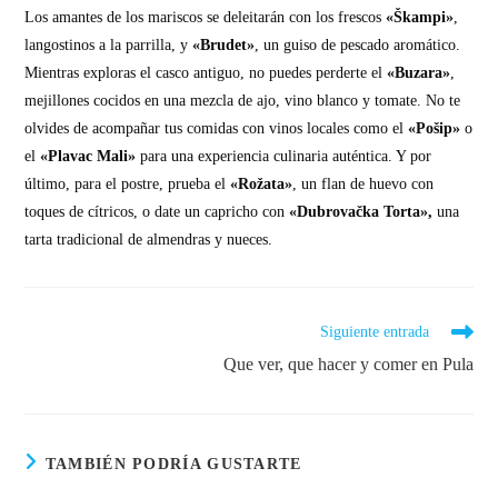
Los amantes de los mariscos se deleitarán con los frescos
«Škampi»
,
langostinos a la parrilla, y
«Brudet»
, un guiso de pescado aromático.
Mientras exploras el casco antiguo, no puedes perderte el
«Buzara»
,
mejillones cocidos en una mezcla de ajo, vino blanco y tomate. No te
olvides de acompañar tus comidas con vinos locales como el
«Pošip»
o
el
«Plavac Mali»
para una experiencia culinaria auténtica. Y por
último, para el postre, prueba el
«Rožata»
, un flan de huevo con
toques de cítricos, o date un capricho con
«Dubrovačka Torta»,
una
tarta tradicional de almendras y nueces.
Siguiente entrada
Que ver, que hacer y comer en Pula
TAMBIÉN PODRÍA GUSTARTE