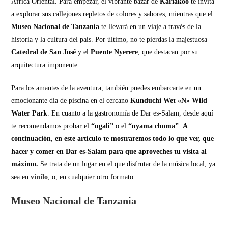
África Oriental. Para empezar, el vibrante bazar de
Kariakoo
te invita
a explorar sus callejones repletos de colores y sabores, mientras que el
Museo Nacional de Tanzania
te llevará en un viaje a través de la
historia y la cultura del país. Por último, no te pierdas la majestuosa
Catedral de San José
y el
Puente Nyerere
, que destacan por su
arquitectura imponente.
Para los amantes de la aventura, también puedes embarcarte en un
emocionante día de piscina en el cercano
Kunduchi Wet «N» Wild
Water Park
. En cuanto a la gastronomía de Dar es-Salam, desde aquí
te recomendamos probar el
“ugali”
o el
“nyama choma”
.
A
continuación, en este artículo te mostraremos todo lo que ver, que
hacer y comer en Dar es-Salam para que aproveches tu visita al
máximo.
Se trata de un lugar en el que disfrutar de la música local, ya
sea en
vinilo
, o, en cualquier otro formato.
Museo Nacional de Tanzania