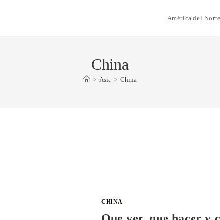
América del Nort
China
>
Asia
>
China
CHINA
Que ver, que hacer y 