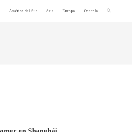
e
América del Sur
Asia
Europa
Oceanía
comer en Shanghái