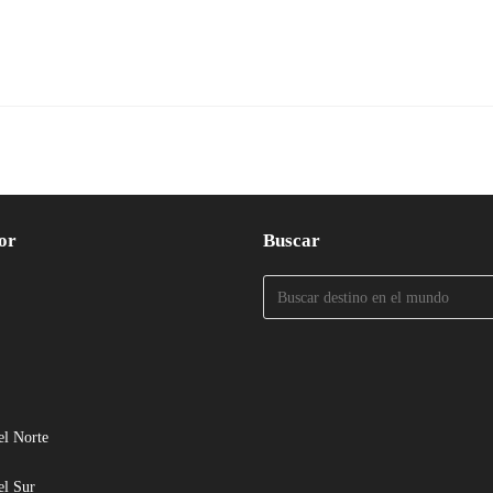
or
Buscar
el Norte
el Sur