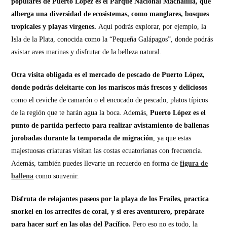
populares de Puerto López es el Parque Nacional Machalilla, que
alberga una diversidad de ecosistemas, como manglares, bosques
tropicales y playas vírgenes.
Aquí podrás explorar, por ejemplo, la
Isla de la Plata, conocida como la “Pequeña Galápagos”, donde podrás
avistar aves marinas y disfrutar de la belleza natural.
Otra visita obligada es el mercado de pescado de Puerto López,
donde podrás deleitarte con los mariscos más frescos y deliciosos
como el ceviche de camarón o el encocado de pescado, platos típicos
de la región que te harán agua la boca. Además,
Puerto López es el
punto de partida perfecto para realizar avistamiento de ballenas
jorobadas durante la temporada de migración
, ya que estas
majestuosas criaturas visitan las costas ecuatorianas con frecuencia.
Además, también puedes llevarte un recuerdo en forma de
figura de
ballena
como souvenir.
Disfruta de relajantes paseos por la playa de los Frailes, practica
snorkel en los arrecifes de coral, y si eres aventurero, prepárate
para hacer surf en las olas del Pacífico.
Pero eso no es todo, la