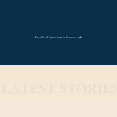
América del Norte
América del Sur
América Central
Desliza lateralmente para recorrer el mapa completo.
blog.