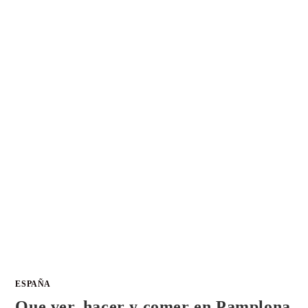
ESPAÑA
Que ver, hacer y comer en Pamplona