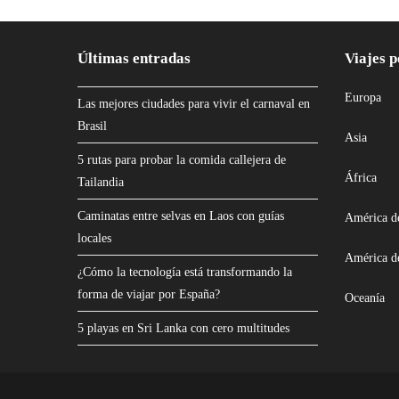
Últimas entradas
Viajes p
Europa
Las mejores ciudades para vivir el carnaval en
Brasil
Asia
5 rutas para probar la comida callejera de
África
Tailandia
Caminatas entre selvas en Laos con guías
América d
locales
América d
¿Cómo la tecnología está transformando la
forma de viajar por España?
Oceanía
5 playas en Sri Lanka con cero multitudes