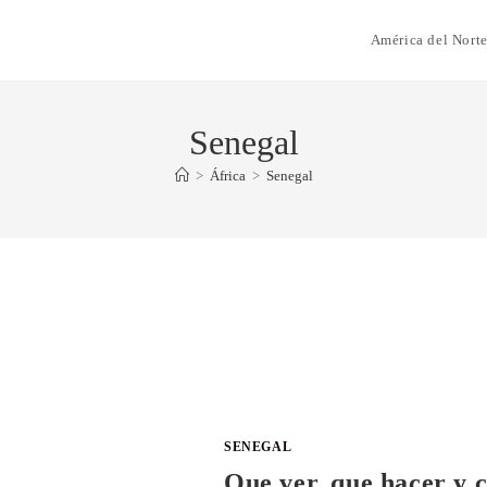
América del Nort
Senegal
>
África
>
Senegal
SENEGAL
Que ver, que hacer y