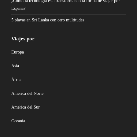
¿Cómo la tecnología está transformando la forma de viajar por
España?
5 playas en Sri Lanka con cero multitudes
Viajes por
Europa
Asia
África
América del Norte
América del Sur
Oceanía