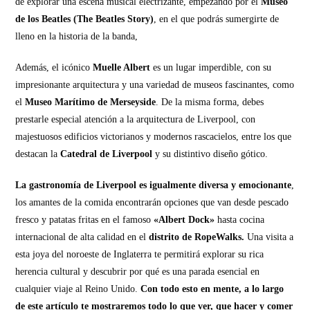
de explorar una escena musical electrizante, empezando por el
Museo
de los Beatles (The Beatles Story)
, en el que podrás sumergirte de
lleno en la historia de la banda,
Además, el icónico
Muelle Albert
es un lugar imperdible, con su
impresionante arquitectura y una variedad de museos fascinantes, como
el
Museo Marítimo de Merseyside
. De la misma forma, debes
prestarle especial atención a la arquitectura de Liverpool, con
majestuosos edificios victorianos y modernos rascacielos, entre los que
destacan la
Catedral de Liverpool
y su distintivo diseño gótico.
La gastronomía de Liverpool es igualmente diversa y emocionante
,
los amantes de la comida encontrarán opciones que van desde pescado
fresco y patatas fritas en el famoso
«Albert Dock»
hasta cocina
internacional de alta calidad en el
distrito de RopeWalks.
Una visita a
esta joya del noroeste de Inglaterra te permitirá explorar su rica
herencia cultural y descubrir por qué es una parada esencial en
cualquier viaje al Reino Unido.
Con todo esto en mente, a lo largo
de este artículo te mostraremos todo lo que ver, que hacer y comer